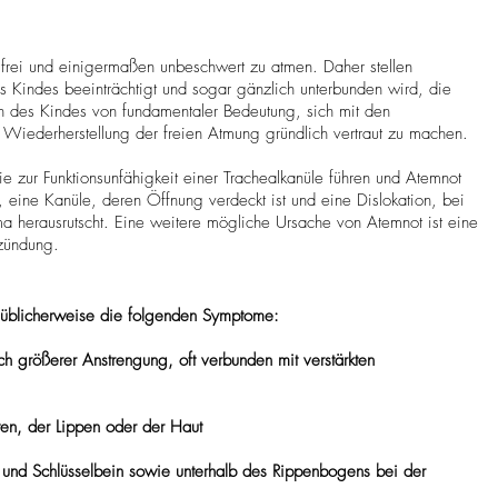
 frei und einigermaßen unbeschwert zu atmen. Daher stellen
s Kindes beeinträchtigt und sogar gänzlich unterbunden wird, die
en des Kindes von fundamentaler Bedeutung, sich mit den
iederherstellung der freien Atmung gründlich vertraut zu machen.
ie zur Funktionsunfähigkeit einer Trachealkanüle führen und Atemnot
, eine Kanüle, deren Öffnung verdeckt ist und eine Dislokation, bei
a herausrutscht. Eine weitere mögliche Ursache von Atemnot ist eine
tzündung.
t üblicherweise die folgenden Symptome:
ch größerer Anstrengung, oft verbunden mit verstärkten
ten, der Lippen oder der Haut
t und Schlüsselbein sowie unterhalb des Rippenbogens bei der