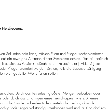
te Herzfrequenz
on Sekunden sein kann, müssen Eltern und Pfleger tracheotomierter
 auf ein etwaiges Auftreten dieser Symptome achten. Das gilt natürlich
hlt es sich als Vorsichtsmaßnahme ein Pulsoximeter [ Abb. 2 ] zur
der Pfleger alarmiert werden können, falls die Sauerstoffsättigung
b voreingestellter Werte fallen sollten.
erstopfen: Durch das Festsetzen größerer Mengen verborkten oder
le oder durch das Eindringen eines Fremdkörpers, wie z.B. eines
en in die Kanüle. In beiden Fällen besteht die Gefahr, dass der
chtigt oder sogar vollständig unterbunden wird und Ihr Kind dadurch