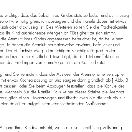
 wichtig, dass das Sekret Ihres Kindes stets so locker und dünnflüssig
d so oft wie nötig gründlich absaugen und die Kanüle dabei mit etwas
zäh oder dickflüssig ist. Des Weiteren sollten Sie die Trachealkanüle
ss Ihr Kind ausreichende Mengen an Flüssigkeit zu sich nimmt.
 die Atemluft Ihres Kindes angemessen befeuchtet ist, da bei einem
e, in denen die Atemluft normalerweise erwärmt, befeuchtet und
en. Der einfachste Weg, den richtigen Feuchtigkeitsgrad in der
ind jederzeit eine künstliche Nase trägt, die im Nebeneffekt auch
en das Eindringen von Fremdkörpern in die Kanüle bietet.
t und Sie vermuten, dass der Auslöser der Atemnot eine verstopfte
le mit etwas Kochsalzlösung an und saugen dann gründlich ab [ Abb. 3
ht bessert, oder Sie beim Absaugen feststellen, dass die Kanüle des
st, wechseln Sie die Kanüle. Falls keiner dieser Schritte die Atemnot
nverzüglich einen Notarztwagen und überbrücken Sie die Zeit bis zur
lplan detailliert aufgeführten lebenserhaltenden Maßnahmen.
Atmung Ihres Kindes entsteht, wenn die Kanülenöffnung vollständig