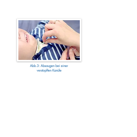
Abb.3: Absaugen bei einer
verstopften Kanüle