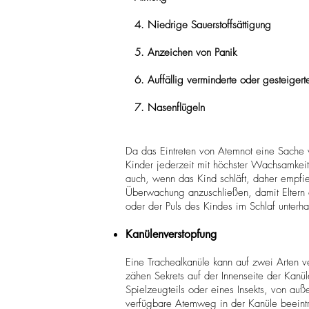
4. Niedrige Sauerstoffsättigung
5. Anzeichen von Panik
6. Auffällig verminderte oder gesteiger
7. Nasenflügeln
Da das Eintreten von Atemnot eine Sache v
Kinder jederzeit mit höchster Wachsamkeit
auch, wenn das Kind schläft, daher empfie
Überwachung anzuschließen, damit Eltern o
oder der Puls des Kindes im Schlaf unterhal
Kanülenverstopfung
Eine Trachealkanüle kann auf zwei Arten v
zähen Sekrets auf der Innenseite der Kanü
Spielzeugteils oder eines Insekts, von auß
verfügbare Atemweg in der Kanüle beeinträ