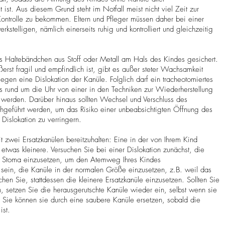
 ist. Aus diesem Grund steht im Notfall meist nicht viel Zeit zur
Kontrolle zu bekommen. Eltern und Pfleger müssen daher bei einer
stelligen, nämlich einerseits ruhig und kontrolliert und gleichzeitig
s Haltebändchen aus Stoff oder Metall am Hals des Kindes gesichert.
rst fragil und empfindlich ist, gibt es außer steter Wachsamkeit
gen eine Dislokation der Kanüle. Folglich darf ein tracheotomiertes
s rund um die Uhr von einer in den Techniken zur Wiederherstellung
 werden. Darüber hinaus sollten Wechsel und Verschluss des
chgeführt werden, um das Risiko einer unbeabsichtigten Öffnung des
Dislokation zu verringern.
eit zwei Ersatzkanülen bereitzuhalten: Eine in der von Ihrem Kind
twas kleinere. Versuchen Sie bei einer Dislokation zunächst, die
as Stoma einzusetzen, um den Atemweg Ihres Kindes
h sein, die Kanüle in der normalen Größe einzusetzen, z.B. weil das
hen Sie, stattdessen die kleinere Ersatzkanüle einzusetzen. Sollten Sie
 setzen Sie die herausgerutschte Kanüle wieder ein, selbst wenn sie
te. Sie können sie durch eine saubere Kanüle ersetzen, sobald die
ist.