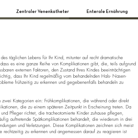
Zentraler Venenkatheter
Enterale Ernährung
es täglichen Lebens für Ihr Kind, mitunter auf recht dramatische
ass es eine ganze Reihe von Komplikationen gibt, die, teils aufgrund
ussbaren externen Faktoren, den Zustand Ihres Kindes beeinträchtigen
wichtig, dass Ihr Kind regelmäßig vom behandelnden Hals- Nasen-
robleme frühzeitig zu erkennen und gegebenenfalls behandeln zu
 zwei Kategorien ein: Frühkomplikationen, die während oder direkt
ikationen, die zu einem späteren Zeitpunkt in Erscheinung treten. Da
 und Pfleger richtet, die tracheotomierte Kinder zuhause pflegen,
äufig auftretende Spätkomplikationen behandelt, die wiederum in drei
ündungen und Verletzungen. Diese Komplikationen zeichnen sich meist
e rechtzeitig zu erkennen und angemessen darauf zu reagieren ist