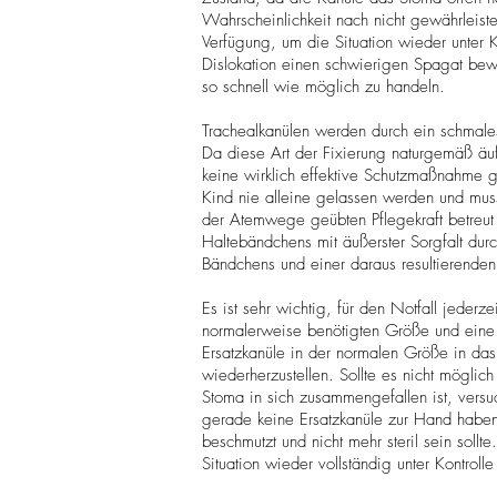
Wahrscheinlichkeit nach nicht gewährleistet
Verfügung, um die Situation wieder unter 
Dislokation einen schwierigen Spagat bewerk
so schnell wie möglich zu handeln.
Trachealkanülen werden durch ein schmale
Da diese Art der Fixierung naturgemäß äuße
keine wirklich effektive Schutzmaßnahme ge
Kind nie alleine gelassen werden und mus
der Atemwege geübten Pflegekraft betreut
Haltebändchens mit äußerster Sorgfalt dur
Bändchens und einer daraus resultierenden 
Es ist sehr wichtig, für den Notfall jederz
normalerweise benötigten Größe und eine e
Ersatzkanüle in der normalen Größe in d
wiederherzustellen. Sollte es nicht möglic
Stoma in sich zusammengefallen ist, versuc
gerade keine Ersatzkanüle zur Hand haben,
beschmutzt und nicht mehr steril sein soll
Situation wieder vollständig unter Kontrolle 