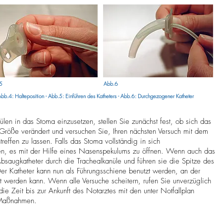
5
Abb.6
 Abb.4: Halteposition - Abb.5: Einführen des Katheters - Abb.6: Durchgezogener Katheter
len in das Stoma einzusetzen, stellen Sie zunächst fest, ob sich das
Größe verändert und versuchen Sie, Ihren nächsten Versuch mit dem
ffen zu lassen. Falls das Stoma vollständig in sich
en, es mit der Hilfe eines Nasenspekulums zu öffnen. Wenn auch das
Absaugkatheter durch die Trachealkanüle und führen sie die Spitze des
Der Katheter kann nun als Führungsschiene benutzt werden, an der
t werden kann. Wenn alle Versuche scheitern, rufen Sie unverzüglich
e Zeit bis zur Ankunft des Notarztes mit den unter Notfallplan
n Maßnahmen.