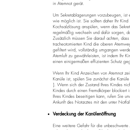
in Atemnot gerät.
​Um Sekretablagerungen vorzubeugen, ist es
wie möglich ist. Sie sollten daher Ihr Kin
Kochsalzlösung anspülen, wenn das Sekret 
regelmäßig wechseln und dafür sorgen, da
Zusätzlich müssen Sie darauf achten, dass
tracheotomierten Kind die oberen Atemweg
gefiltert wird, vollständig umgangen werd
Atemluft zu gewährleisten, ist indem Ihr K
einen einigermaßen effizienten Schutz geg
Wenn Ihr Kind Anzeichen von Atemnot zeig
Kanüle ist, spülen Sie zunächst die Kanü
]. Wenn sich der Zustand Ihres Kindes nic
Kindes durch einen Fremdkörper blockiert i
Ihres Kindes beseitigen kann, rufen Sie u
Ankunft des Notarztes mit den unter Notfal
Verdeckung der Kanülenöffnung
Eine weitere Gefahr für die unbeschwerte 