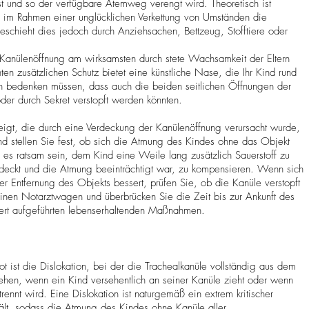
ist und so der verfügbare Atemweg verengt wird. Theoretisch ist
, im Rahmen einer unglücklichen Verkettung von Umständen die
schieht dies jedoch durch Anziehsachen, Bettzeug, Stofftiere oder
 Kanülenöffnung am wirksamsten durch stete Wachsamkeit der Eltern
nten zusätzlichen Schutz bietet eine künstliche Nase, die Ihr Kind rund
ch bedenken müssen, dass auch die beiden seitlichen Öffnungen der
der durch Sekret verstopft werden könnten.
igt, die durch eine Verdeckung der Kanülenöffnung verursacht wurde,
und stellen Sie fest, ob sich die Atmung des Kindes ohne das Objekt
 es ratsam sein, dem Kind eine Weile lang zusätzlich Sauerstoff zu
rdeckt und die Atmung beeinträchtigt war, zu kompensieren. Wenn sich
er Entfernung des Objekts bessert, prüfen Sie, ob die Kanüle verstopft
 einen Notarztwagen und überbrücken Sie die Zeit bis zur Ankunft des
liert aufgeführten lebenserhaltenden Maßnahmen.
 ist die Dislokation, bei der die Trachealkanüle vollständig aus dem
ehen, wenn ein Kind versehentlich an seiner Kanüle zieht oder wenn
ennt wird. Eine Dislokation ist naturgemäß ein extrem kritischer
ält, sodass die Atmung des Kindes ohne Kanüle aller