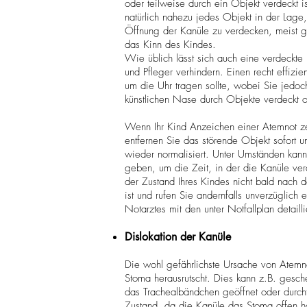
oder teilweise durch ein Objekt verdeckt 
natürlich nahezu jedes Objekt in der Lage
Öffnung der Kanüle zu verdecken, meist ge
das Kinn des Kindes.
Wie üblich lässt sich auch eine verdeckte
und Pfleger verhindern. Einen recht effizie
um die Uhr tragen sollte, wobei Sie jedo
künstlichen Nase durch Objekte verdeckt o
Wenn Ihr Kind Anzeichen einer Atemnot ze
entfernen Sie das störende Objekt sofort 
wieder normalisiert. Unter Umständen kann
geben, um die Zeit, in der die Kanüle ve
der Zustand Ihres Kindes nicht bald nach d
ist und rufen Sie andernfalls unverzüglich
Notarztes mit den unter Notfallplan detail
Dislokation der Kanüle
Die wohl gefährlichste Ursache von Atemnot
Stoma herausrutscht. Dies kann z.B. gesch
das Trachealbändchen geöffnet oder durchtr
Zustand, da die Kanüle das Stoma offen h