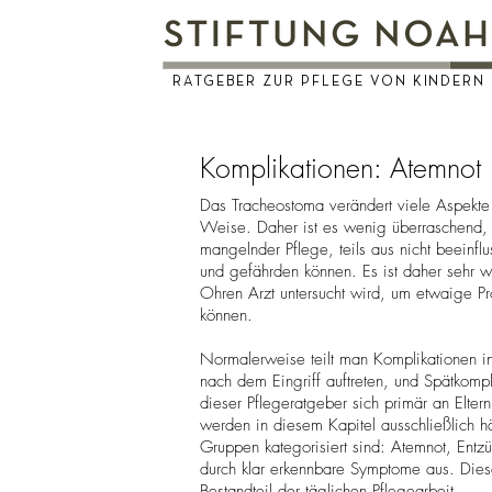
RATGEBER ZUR PFLEGE VON KINDERN
Komplikationen: Atemnot
Das Tracheostoma verändert viele Aspekte d
Weise. Daher ist es wenig überraschend, d
mangelnder Pflege, teils aus nicht beeinfl
und gefährden können. Es ist daher sehr 
Ohren Arzt untersucht wird, um etwaige P
können.
Normalerweise teilt man Komplikationen in
nach dem Eingriff auftreten, und Spätkompl
dieser Pflegeratgeber sich primär an Eltern
werden in diesem Kapitel ausschließlich h
Gruppen kategorisiert sind: Atemnot, Entz
durch klar erkennbare Symptome aus. Dies
Bestandteil der täglichen Pflegearbeit.