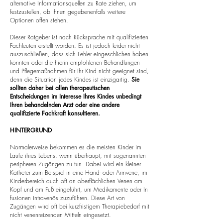
alternative Informationsquellen zu Rate ziehen, um
festzustellen, ob ihnen gegebenenfalls weitere
Optionen offen stehen.
Dieser Ratgeber ist nach Rücksprache mit qualifizierten
Fachleuten erstellt worden. Es ist jedoch leider nicht
auszuschließen, dass sich Fehler eingeschlichen haben
könnten oder die hierin empfohlenen Behandlungen
und Pflegemaßnahmen für Ihr Kind nicht geeignet sind,
denn die Situation jedes Kindes ist einzigartig.
Sie
sollten daher bei allen therapeutischen
Entscheidungen im Interesse Ihres Kindes unbedingt
Ihren behandelnden Arzt oder eine andere
qualifizierte Fachkraft konsultieren.
HINTERGRUND
Normalerweise bekommen es die meisten Kinder im
Laufe ihres Lebens, wenn überhaupt, mit sogenannten
peripheren Zugängen zu tun. Dabei wird ein kleiner
Katheter zum Beispiel in eine Hand- oder Armvene, im
Kinderbereich auch oft an oberflächlichen Venen am
Kopf und am Fuß eingeführt, um Medikamente oder In
fusionen intravenös zuzuführen. Diese Art von
Zugängen wird oft bei kurzfristigem Therapiebedarf mit
nicht venenreizenden Mitteln eingesetzt.