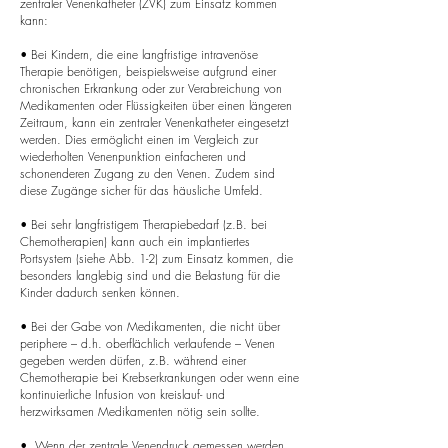
zentraler Venenkatheter (ZVK) zum Einsatz kommen
kann:
• Bei Kindern, die eine langfristige intravenöse
Therapie benötigen, beispielsweise aufgrund einer
chronischen Erkrankung oder zur Verabreichung von
Medikamenten oder Flüssigkeiten über einen längeren
Zeitraum, kann ein zentraler Venenkatheter eingesetzt
werden. Dies ermöglicht einen im Vergleich zur
wiederholten Venenpunktion einfacheren und
schonenderen Zugang zu den Venen. Zudem sind
diese Zugänge sicher für das häusliche Umfeld.
• Bei sehr langfristigem Therapiebedarf (z.B. bei
Chemotherapien) kann auch ein implantiertes
Portsystem (siehe Abb. 1-2) zum Einsatz kommen, die
besonders langlebig sind und die Belastung für die
Kinder dadurch senken können.
• Bei der Gabe von Medikamenten, die nicht über
periphere – d.h. oberflächlich verlaufende – Venen
gegeben werden dürfen, z.B. während einer
Chemotherapie bei Krebserkrankungen oder wenn eine
kontinuierliche Infusion von kreislauf- und
herzwirksamen Medikamenten nötig sein sollte.
• Wenn der zentrale Venendruck gemessen werden