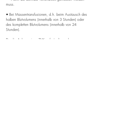
muss.
• Bei Massentransfusionen, d.h. beim Austausch des
halben Blutvolumens (innerhalb von 3 Stunden) oder
des kompletten Blutvolumens (innerhalb von 24
Stunden).
Da die Anlage eines ZVK aufwändig und
infektionsanfällig ist, wird vorher genau geprüft, ob sie
unbedingt notwendig ist. Unabhängig davon, welche
Art ZVK Ihr Kind bekommt, muss dauerhaft
sichergestellt werden, dass der Katheter immer
einwandfrei funktioniert und dass die Eintrittstelle sich
nicht entzündet.
Dieser Ratgeber informiert über den zentralen
Venenkatheter (ZVK), die damit verbundenen
Pflegevorgänge sowie Hilfestellung bei eventuellen
Komplikationen.
Katheter-Arten