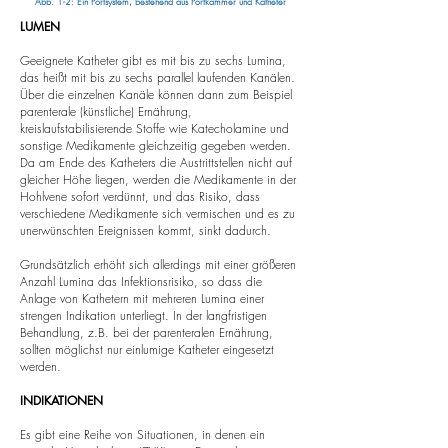
Abb. 1-2: Ein Portsystem, bestehend aus Portkammer und Katheter
LUMEN
Geeignete Katheter gibt es mit bis zu sechs Lumina,
das heißt mit bis zu sechs parallel laufenden Kanälen.
Über die einzelnen Kanäle können dann zum Beispiel
parenterale (künstliche) Ernährung,
kreislaufstabilisierende Stoffe wie Katecholamine und
sonstige Medikamente gleichzeitig gegeben werden.
Da am Ende des Katheters die Austrittstellen nicht auf
gleicher Höhe liegen, werden die Medikamente in der
Hohlvene sofort verdünnt, und das Risiko, dass
verschiedene Medikamente sich vermischen und es zu
unerwünschten Ereignissen kommt, sinkt dadurch.
Grundsätzlich erhöht sich allerdings mit einer größeren
Anzahl Lumina das Infektionsrisiko, so dass die
Anlage von Kathetern mit mehreren Lumina einer
strengen Indikation unterliegt. In der langfristigen
Behandlung, z.B. bei der parenteralen Ernährung,
sollten möglichst nur einlumige Katheter eingesetzt
werden.
INDIKATIONEN
Es gibt eine Reihe von Situationen, in denen ein