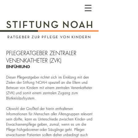
RATGEBER ZUR PFLEGE VON KINDERN
PFLEGERATGEBER ZENTRALER
VENENKATHETER (ZVK)
EINFÜHRUNG​
Dieser Pflegeratgeber richtet sich im Einklang mit den
Zielen der Stiftung NOAH speziell an die Eltern und
Betreuer von Kindern mit einem zentralen Venenkatheter
(ZVK) und somit einem zentralen Zugang zum
Blutkreislaufsystem.
Obwohl der Großteil der hierin enthaltenen
Informationen für Menschen aller Altersgruppen relevant
sein dürfte, kann es Unterschiede zwischen Kinder- und
Erwachsenenpflege geben, zumal, wenn es um die
Pflege Frühgeborener oder Säuglinge geht. Pfleger
erwachsener Patienten sollten daher unbedingt auch