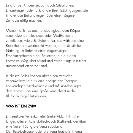
Es gibt bei Kindern jedoch auch Situationen,
Erkrankungen oder funktionale Beeinträchtigungen, die
intravenöse Behandlungen über einen längeren
Zeitraum nötig machen.
Manchmal ist es auch unabdingbar, dem Körper
venenreizende Infusionen oder Medikamente
zuzuführen, wie z.B. Zytostatika, die während einer
Krebstherapie verabreicht werden, oder künstliche
Nahrung im Rahmen einer längerfristigen
Ernährungstherapie bei Patienten, die auf dem
normalen Weg über Mund und Verdauungstrakt nicht
ausreichend ernährbar sind.
In diesen Fällen können über einen zentralen
Venenkatheter die für eine erfolgreiche Therapie
notwendigen Medikamente und Infusionslösungen
dem Körper über eine große Vene direkt in die
Blutbahn zugeführt werden.
WAS IST EIN ZVK?
Ein zentraler Venenkatheter (siehe Abb. 1-1) ist ein
langer, dünner Kunststoffschlauch (Katheter), der über
eine Vene, häufig die Vena subclavia
(Schlüsselbeinvene) oder die Vena jugularis interna