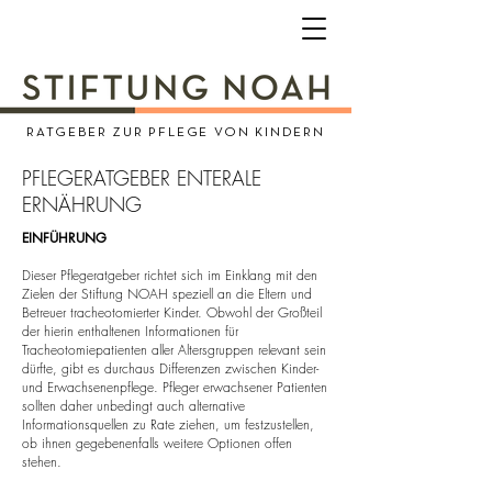
RATGEBER ZUR PFLEGE VON KINDERN
PFLEGERATGEBER ENTERALE
ERNÄHRUNG
EINFÜHRUNG​
Dieser Pflegeratgeber richtet sich im Einklang mit den
Zielen der Stiftung NOAH speziell an die Eltern und
Betreuer tracheotomierter Kinder. Obwohl der Großteil
der hierin enthaltenen Informationen für
Tracheotomiepatienten aller Altersgruppen relevant sein
dürfte, gibt es durchaus Differenzen zwischen Kinder-
und Erwachsenenpflege. Pfleger erwachsener Patienten
sollten daher unbedingt auch alternative
Informationsquellen zu Rate ziehen, um festzustellen,
ob ihnen gegebenenfalls weitere Optionen offen
stehen.