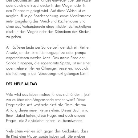
den Bedürfnissen des Kindes entweder über die Nase
oder durch die Bauchdecke in den Magen oder in
den Dünndarm gelegt wird. Auf diese Weise ist es
möglich, flüssige Sondennahrung sowie Medikamente
unter Umgehung des Mund- und Rachenraums und
ohne das Vorhandensein eines intakten Schluckreflexes
direkt in den Magen oder den Dünndarm des Kindes
zu geben.
Am äußeren Ende der Sonde befindet sich ein kleiner
Ansatz, an den eine Nahrungsspritze oder -pumpe
angeschlossen werden kann. Das innere Ende der
Sonde hingegen, die sogenannte Spitze, ist mit einer
oder mehreren kleinen Öffnungen versehen, wodurch
die Nahrung in den Verdauungstrakt gelangen kann.
DER NEUE ALLTAG
Wie wird das Leben meines Kindes sich ändern, jetzt
wo es über eine Magensonde ernährt wird? Diese
Frage stellen sich wahrscheinlich alle Eltern, die am
Anfang dieser neuen Reise stehen. Dieses Buch wird
Ihnen dabei helfen, diese Frage, und auch andere
Fragen, die Sie vielleicht haben, zu beantworten.
Viele Eltern wehren sich gegen den Gedanken, dass
Ihr Kind eine Magensonde haben soll: Sie erleben