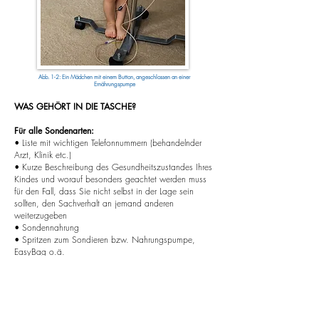
Abb. 1-2: Ein Mädchen mit einem Button, angeschlossen an einer
Ernährungspumpe
WAS GEHÖRT IN DIE TASCHE?
Für alle Sondenarten:
• Liste mit wichtigen Telefonnummern (behandelnder
Arzt, Klinik etc.)
• Kurze Beschreibung des Gesundheitszustandes Ihres
Kindes und worauf besonders geachtet werden muss
für den Fall, dass Sie nicht selbst in der Lage sein
sollten, den Sachverhalt an jemand anderen
weiterzugeben
• Sondennahrung
• Spritzen zum Sondieren bzw. Nahrungspumpe,
EasyBag o.ä.
• Abgekochtes Wasser zum Nachspülen
• Desinfektionsmittel für Ihre Hände
Für PEG-Sonden:
• Ein Absaugkatheter/Blasenkatheter o.ä. (CH 10-