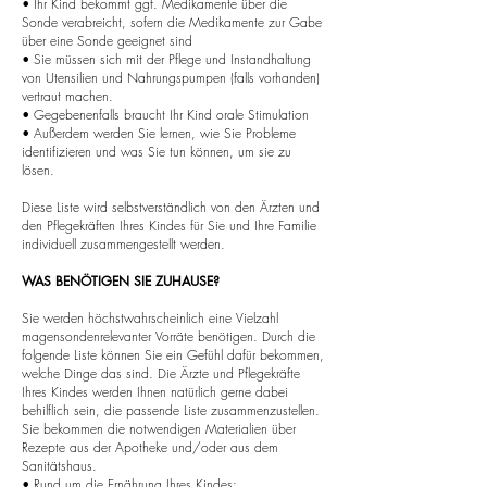
• Ihr Kind bekommt ggf. Medikamente über die
Sonde verabreicht, sofern die Medikamente zur Gabe
über eine Sonde geeignet sind
• Sie müssen sich mit der Pflege und Instandhaltung
von Utensilien und Nahrungspumpen (falls vorhanden)
vertraut machen.
• Gegebenenfalls braucht Ihr Kind orale Stimulation
• Außerdem werden Sie lernen, wie Sie Probleme
identifizieren und was Sie tun können, um sie zu
lösen.
Diese Liste wird selbstverständlich von den Ärzten und
den Pflegekräften Ihres Kindes für Sie und Ihre Familie
individuell zusammengestellt werden.
WAS BENÖTIGEN SIE ZUHAUSE?
Sie werden höchstwahrscheinlich eine Vielzahl
magensondenrelevanter Vorräte benötigen. Durch die
folgende Liste können Sie ein Gefühl dafür bekommen,
welche Dinge das sind. Die Ärzte und Pflegekräfte
Ihres Kindes werden Ihnen natürlich gerne dabei
behilflich sein, die passende Liste zusammenzustellen.
Sie bekommen die notwendigen Materialien über
Rezepte aus der Apotheke und/oder aus dem
Sanitätshaus.
• Rund um die Ernährung Ihres Kindes: