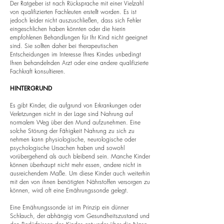
Der Ratgeber ist nach Rücksprache mit einer Vielzahl
von qualifizierten Fachleuten erstellt worden. Es ist
jedoch leider nicht auszuschließen, dass sich Fehler
eingeschlichen haben könnten oder die hierin
empfohlenen Behandlungen für Ihr Kind nicht geeignet
sind. Sie sollten daher bei therapeutischen
Entscheidungen im Interesse Ihres Kindes unbedingt
Ihren behandelnden Arzt oder eine andere qualifizierte
Fachkraft konsultieren.
HINTERGRUND
Es gibt Kinder, die aufgrund von Erkrankungen oder
Verletzungen nicht in der Lage sind Nahrung auf
normalem Weg über den Mund aufzunehmen. Eine
solche Störung der Fähigkeit Nahrung zu sich zu
nehmen kann physiologische, neurologische oder
psychologische Ursachen haben und sowohl
vorübergehend als auch bleibend sein. Manche Kinder
können überhaupt nicht mehr essen, andere nicht in
ausreichendem Maße. Um diese Kinder auch weiterhin
mit den von ihnen benötigten Nährstoffen versorgen zu
können, wird oft eine Ernährungssonde gelegt.
Eine Ernährungssonde ist im Prinzip ein dünner
Schlauch, der abhängig vom Gesundheitszustand und